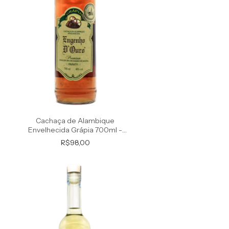
Cachaça de Alambique
Envelhecida Grápia 700ml -
Premium
R$98,00