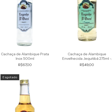
Cachaça de Alambique
Cachaça de Alambique Prata
Envelhecida Jequitibá 275ml -
Inox 500ml
Premium
R$49,00
R$67,00
Esgotado