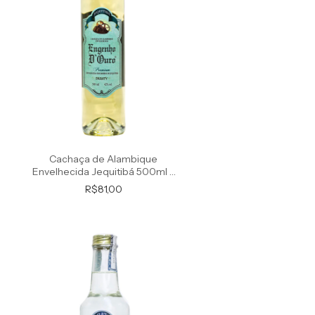
Cachaça de Alambique
Envelhecida Jequitibá 500ml -
Premium
R$81,00