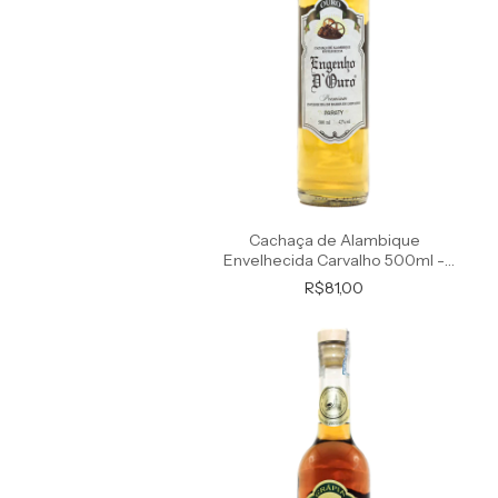
Cachaça de Alambique
Envelhecida Carvalho 500ml -
Premium
R$81,00