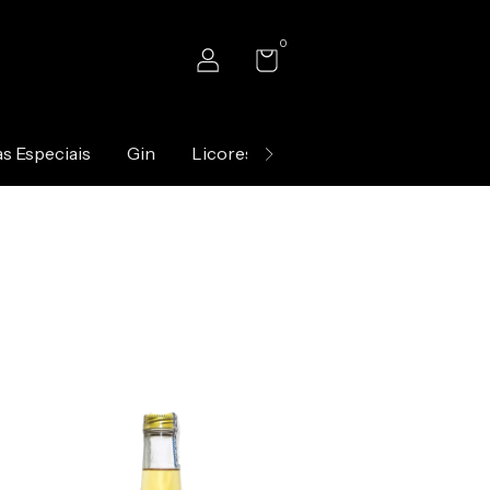
0
s Especiais
Gin
Licores
Arac
Contato