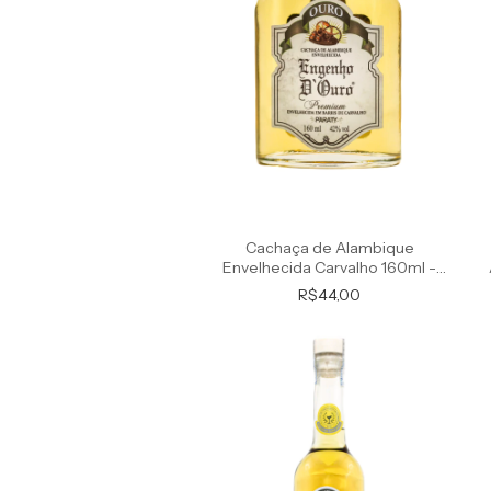
Cachaça de Alambique
Envelhecida Carvalho 160ml -
Premium
R$44,00