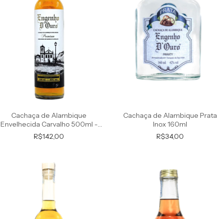
Cachaça de Alambique Prata
Cachaça de Alambique
Inox 160ml
Envelhecida Carvalho 500ml -
Porto - Premium
R$34,00
R$142,00