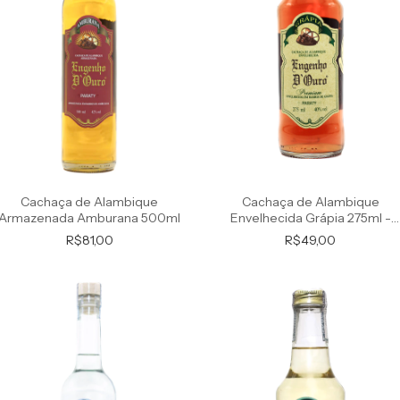
Cachaça de Alambique
Cachaça de Alambique
Armazenada Amburana 500ml
Envelhecida Grápia 275ml -
Premium
R$81,00
R$49,00