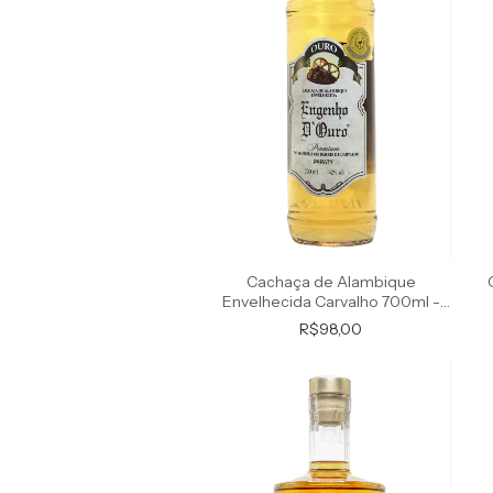
Cachaça de Alambique
Envelhecida Carvalho 700ml -
Premium
R$98,00