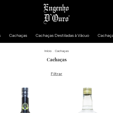
s
Cachaças
Cachaças Destiladas à Vácuo
Cachaça
Início
.
Cachaças
Cachaças
Filtrar