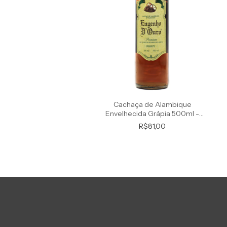
Cachaça de Alambique
Envelhecida Grápia 500ml -
Premium
R$81,00