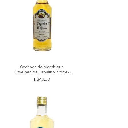
Cachaça de Alambique
Envelhecida Carvalho 275ml -
Premium
R$49,00