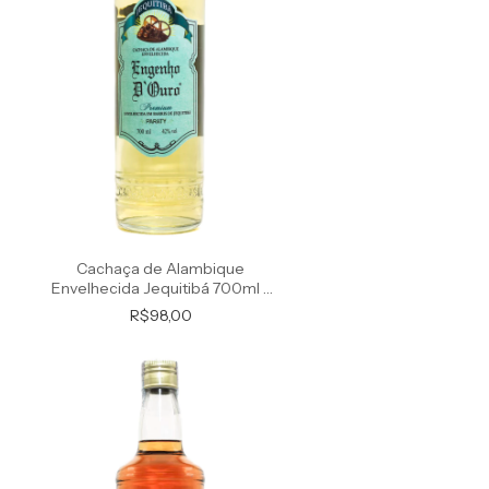
Cachaça de Alambique
Envelhecida Jequitibá 700ml -
l
Premium
R$98,00