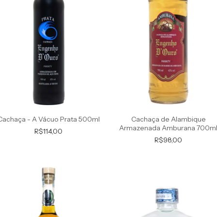
Cachaça - A Vácuo Prata 500ml
Cachaça de Alambique
Armazenada Amburana 700m
R$114,00
R$98,00